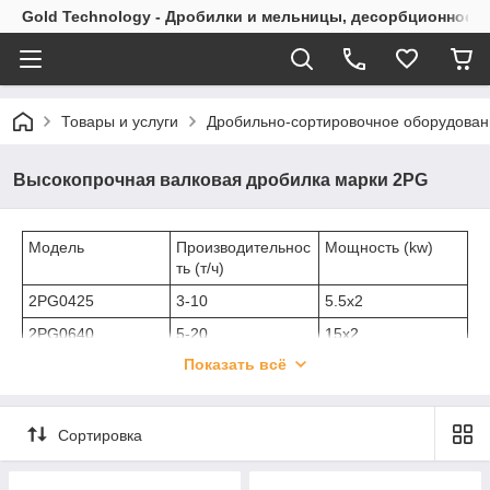
Gold Technology - Дробилки и мельницы, десорбционное 
Товары и услуги
Дробильно-сортировочное оборудован
Высокопрочная валковая дробилка марки 2PG
Модель
Производительнос
Мощность (kw)
ть (т/ч)
2PG0425
3-10
5.5x2
2PG0640
5-20
15x2
Показать всё
2PG0740
10-30
30x2
2PG0850
15-40
45x2
2PG1060
20-50
55x2
Сортировка
2PG1260
25-70
75x2