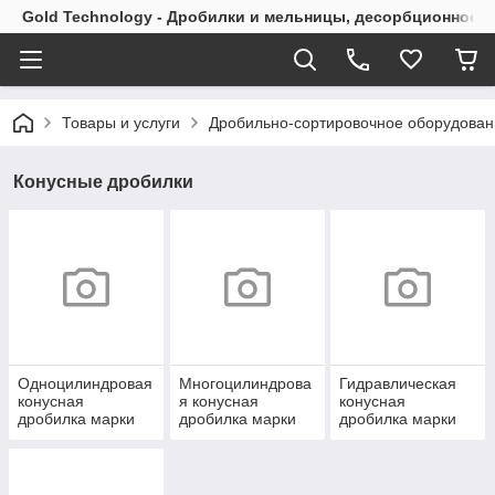
Gold Technology - Дробилки и мельницы, десорбционное 
Товары и услуги
Дробильно-сортировочное оборудован
Конусные дробилки
Одноцилиндровая
Многоцилиндрова
Гидравлическая
конусная
я конусная
конусная
дробилка марки
дробилка марки
дробилка марки
SC
HPM
HXGYS