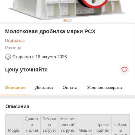
Молотковая дробилка марки PCX
Под заказ
Розница
Отправка с
19 августа 2026
Цену уточняйте
Описание
Доставка
Оплата
Условия возврата
Описание
Диамет
Габарит
Максим
р
ы
альный
Произв
Габарит
Модел
х длин
загрузо
загрузо
Мощно
одител
ы