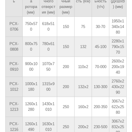
ь
а
чного
чный
сть (kw)
ьность
(ДхШхВ
ротора
отверст
размер
(т/ч)
) (мм)
(мм)
ия (мм)
(мм)
1950x1
PCX-
750x57
618x51
150
75
30-70
340x14
0706
0
0
80
2280х1
PCX-
800x75
780x61
150
132
45-100
790x15
0808
0
0
70
2600x2
PCX-
900x10
1070x7
200
110x2
70-000
200x19
0910
00
50
40
2760x2
PCX-
1000x1
1315x9
200
132x2
130-300
430x22
1012
180
00
90
3067x2
PCX-
1260x1
1430x1
250
160x2
200-350
622x25
1213
280
010
80
3067x2
PCX-
1260x1
1630x1
250
200x2
230-500
832x25
1216
490
010