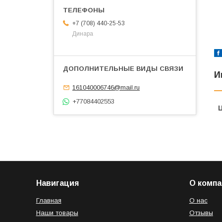
+7 (708) 440-25-53
Динара
И
161040006746@mail.ru
+77084402553
Навигация
О компа
Главная
О нас
Наши товары
Отзывы