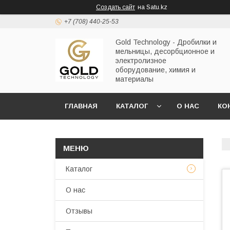
Создать сайт
на Satu.kz
+7 (708) 440-25-53
Gold Technology - Дробилки и
мельницы, десорбционное и
электролизное
оборудование, химия и
материалы
ГЛАВНАЯ
КАТАЛОГ
О НАС
КО
Каталог
О нас
Отзывы