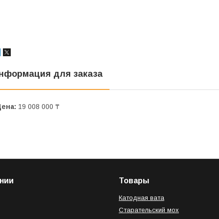
нформация для заказа
Цена:
19 008 000 ₸
нии
Товары
Катодная вата
Старательский мох