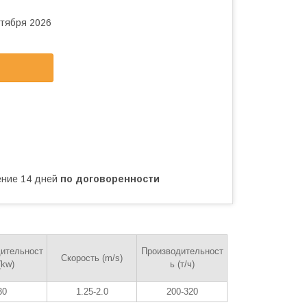
нтября 2026
чение 14 дней
по договоренности
ительност
Производительност
Скорость (m/s)
(kw)
ь (т/ч)
30
1.25-2.0
200-320