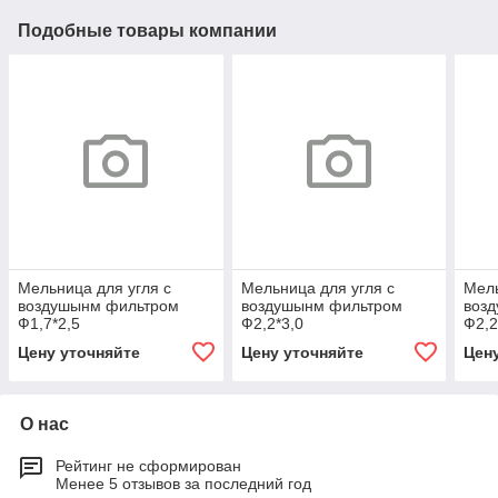
Подобные товары компании
Мельница для угля с
Мельница для угля с
Мель
воздушынм фильтром
воздушынм фильтром
воз
Ф1,7*2,5
Ф2,2*3,0
Ф2,2
Цену уточняйте
Цену уточняйте
Цен
О нас
Рейтинг не сформирован
Менее 5 отзывов за последний год