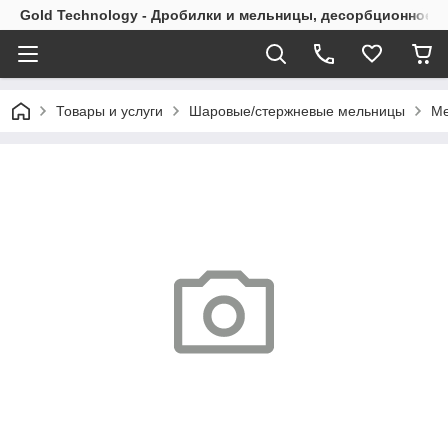
Gold Technology - Дробилки и мельницы, десорбционное 
Товары и услуги
Шаровые/стержневые мельницы
Ме