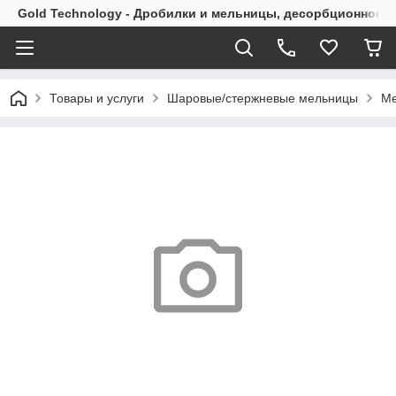
Gold Technology - Дробилки и мельницы, десорбционное 
Товары и услуги
Шаровые/стержневые мельницы
Ме