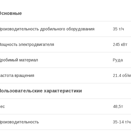
Основные
роизводительность дробильного оборудования
35 т/ч
ощность электродвигателя
245 кВт
Дробимый материал
Руда
астота вращения
21.4 об/
Пользовательские характеристики
ес
48,5т
роизводительность
35-14 т/ч