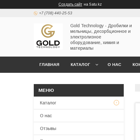
Создать сайт
на Satu.kz
+7 (708) 440-25-53
Gold Technology - Дробилки и
мельницы, десорбционное и
электролизное
оборудование, химия и
материалы
ГЛАВНАЯ
КАТАЛОГ
О НАС
КО
Каталог
О нас
Отзывы