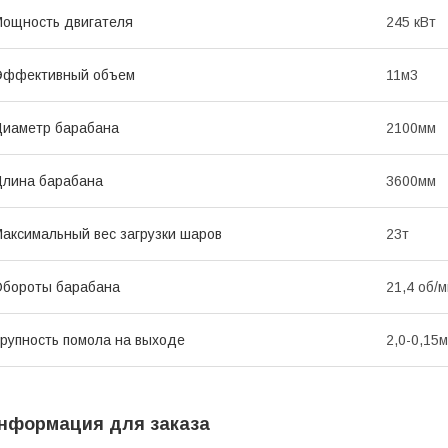
ощность двигателя
245 кВт
Эффективный объем
11м3
иаметр барабана
2100мм
лина барабана
3600мм
аксимальный вес загрузки шаров
23т
бороты барабана
21,4 об/
рупность помола на выходе
2,0-0,15
нформация для заказа