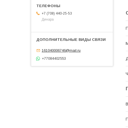
+7 (708) 440-25-53
Динара
П
М
161040006746@mail.ru
+77084402553
Ч
В
П