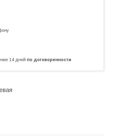
фону
чение 14 дней
по договоренности
евая