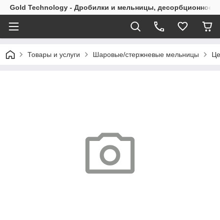
Gold Technology - Дробилки и мельницы, десорбционное 
Товары и услуги
Шаровые/стержневые мельницы
Це