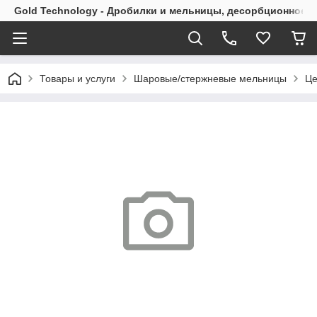
Gold Technology - Дробилки и мельницы, десорбционное 
Товары и услуги
Шаровые/стержневые мельницы
Це