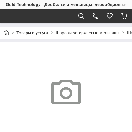
Gold Technology - Дробилки и мельницы, десорбционное 
Товары и услуги
Шаровые/стержневые мельницы
Ша