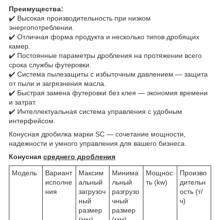
Преимущества:
✔️ Высокая производительность при низком
энергопотреблении.
✔️ Отличная форма продукта и несколько типов дробящих
камер.
✔️ Постоянные параметры дробления на протяжении всего
срока службы футеровки.
✔️ Система пылезащиты с избыточным давлением — защита
от пыли и загрязнения масла.
✔️ Быстрая замена футеровки без клея — экономия времени
и затрат.
✔️ Интеллектуальная система управления с удобным
интерфейсом.
Конусная дробилка марки SC — сочетание мощности,
надежности и умного управления для вашего бизнеса.
Конусная
среднего дробления
Модель
Вариант
Максим
Минима
Мощнос
Произво
исполне
альный
льный
ть (kw)
дительн
ния
загрузоч
разгрузо
ость (т/
ный
чный
ч)
размер
размер
(мм)
(мм)