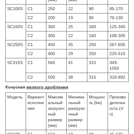
SC100S
C1
250
22
90
85-170
C2
200
19
90
70-130
SC160S
C1
360
25
160
125-345
C2
300
22
160
108-305
SC250S
C1
450
35
250
267-605
C2
400
29
250
225-515
SC315S
C1
560
41
315
349-
1050
C2
500
38
315
318-892
Конусная
мелкого дробления
Модель
Вариант
Максим
Минима
Мощнос
Произво
исполне
альный
льный
ть (kw)
дительн
ния
загрузоч
разгрузо
ость (т/
ный
чный
ч)
размер
размер
(мм)
(мм)