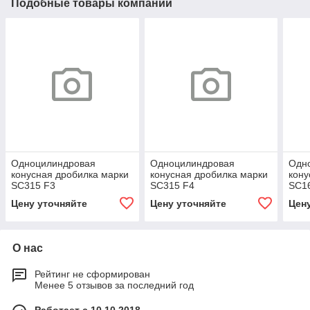
Подобные товары компании
Одноцилиндровая
Одноцилиндровая
Одн
конусная дробилка марки
конусная дробилка марки
кону
SC315 F3
SC315 F4
SC1
Цену уточняйте
Цену уточняйте
Цен
О нас
Рейтинг не сформирован
Менее 5 отзывов за последний год
Работает с 10.10.2018