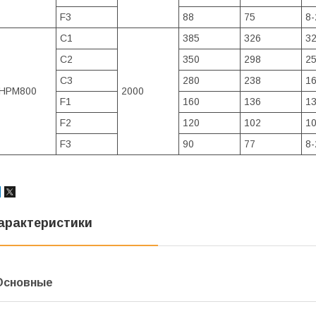
F3
88
75
8-
C1
385
326
32
C2
350
298
25
C3
280
238
16
HPM800
2000
F1
160
136
13
F2
120
102
10
F3
90
77
8-
арактеристики
Основные