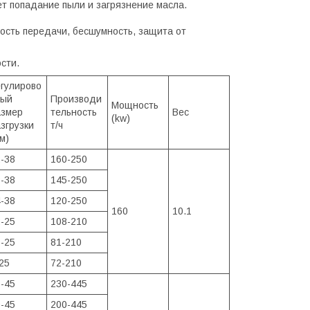
 попадание пыли и загрязнение масла.
ость передачи, бесшумность, защита от
сти.
гулирово
ный
Производи
Мощность
азмер
тельность
Вес
(kw)
згрузки
т/ч
м)
-38
160-250
-38
145-250
-38
120-250
160
10.1
-25
108-210
-25
81-210
25
72-210
-45
230-445
-45
200-445