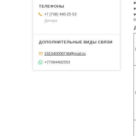
✔
✔
✔
+7 (708) 440-25-53
п
Динара
161040006746@mail.ru
+77084402553