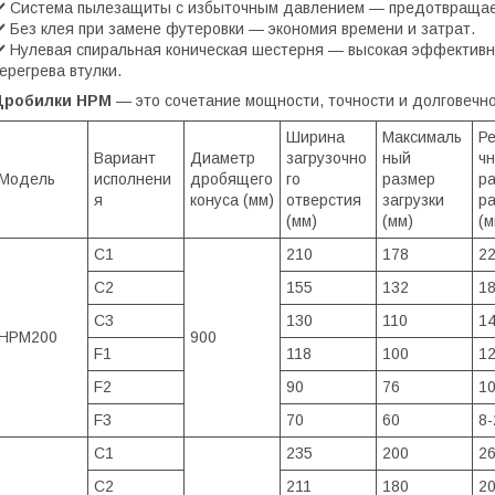
️ Система пылезащиты с избыточным давлением — предотвращает
️ Без клея при замене футеровки — экономия времени и затрат.
️ Нулевая спиральная коническая шестерня — высокая эффективн
ерегрева втулки.
Дробилки HPM
— это сочетание мощности, точности и долговечно
Ширина
Максималь
Ре
Вариант
Диаметр
загрузочно
ный
ч
Модель
исполнени
дробящего
го
размер
р
я
конуса (мм)
отверстия
загрузки
ра
(мм)
(мм)
(м
C1
210
178
22
C2
155
132
18
C3
130
110
14
HPM200
900
F1
118
100
12
F2
90
76
10
F3
70
60
8-
C1
235
200
26
C2
211
180
20