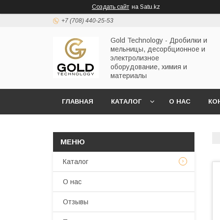
Создать сайт
на Satu.kz
+7 (708) 440-25-53
Gold Technology - Дробилки и
мельницы, десорбционное и
электролизное
оборудование, химия и
материалы
ГЛАВНАЯ
КАТАЛОГ
О НАС
КО
Каталог
О нас
Отзывы