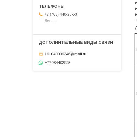
✔
✔
✔
+7 (708) 440-25-53
п
Динара
161040006746@mail.ru
+77084402553