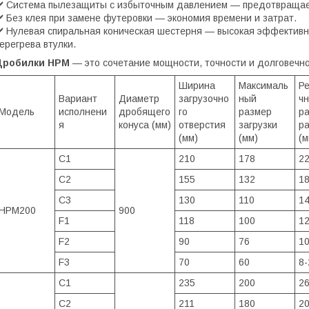
️ Система пылезащиты с избыточным давлением — предотвращает
️ Без клея при замене футеровки — экономия времени и затрат.
️ Нулевая спиральная коническая шестерня — высокая эффективн
ерегрева втулки.
Дробилки HPM
— это сочетание мощности, точности и долговечно
Ширина
Максималь
Ре
Вариант
Диаметр
загрузочно
ный
ч
Модель
исполнени
дробящего
го
размер
р
я
конуса (мм)
отверстия
загрузки
ра
(мм)
(мм)
(м
C1
210
178
22
C2
155
132
18
C3
130
110
14
HPM200
900
F1
118
100
12
F2
90
76
10
F3
70
60
8-
C1
235
200
26
C2
211
180
20