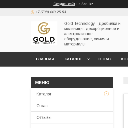
Создать сайт
на Satu.kz
+7 (708) 440-25-53
Gold Technology - Дробилки и
мельницы, десорбционное и
электролизное
оборудование, химия и
материалы
ГЛАВНАЯ
КАТАЛОГ
О НАС
КО
Каталог
О нас
Отзывы