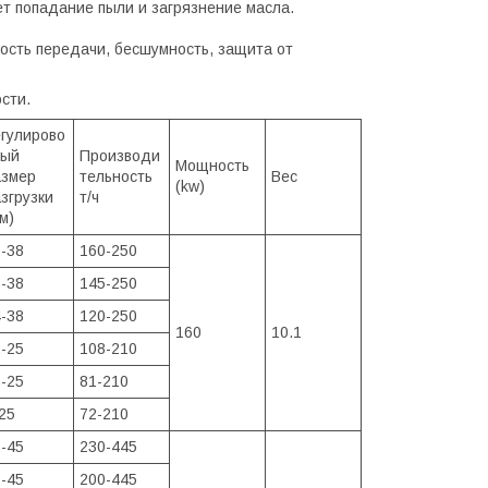
 попадание пыли и загрязнение масла.
ость передачи, бесшумность, защита от
сти.
гулирово
ный
Производи
Мощность
азмер
тельность
Вес
(kw)
згрузки
т/ч
м)
-38
160-250
-38
145-250
-38
120-250
160
10.1
-25
108-210
-25
81-210
25
72-210
-45
230-445
-45
200-445