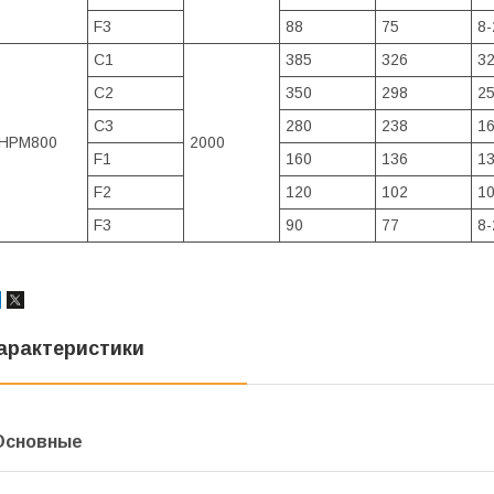
F3
88
75
8-
C1
385
326
32
C2
350
298
25
C3
280
238
16
HPM800
2000
F1
160
136
13
F2
120
102
10
F3
90
77
8-
арактеристики
Основные