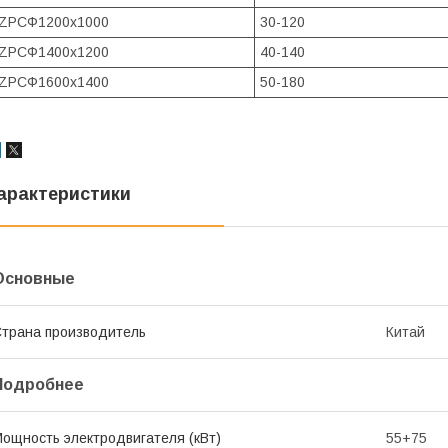
ZPCФ1200x1000
30-120
ZPCФ1400x1200
40-140
ZPCФ1600x1400
50-180
арактеристики
Основные
трана производитель
Китай
Подробнее
ощность электродвигателя (кВт)
55+75