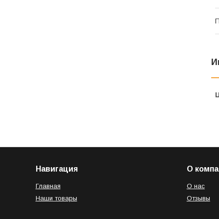
П
И
Навигация
О компа
Главная
О нас
Наши товары
Отзывы