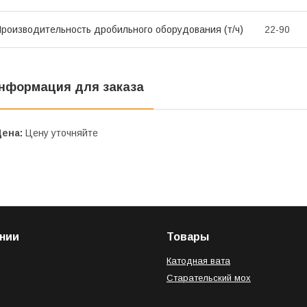
роизводительность дробильного оборудования (т/ч)
22-90
нформация для заказа
Цена:
Цену уточняйте
нии
Товары
Катодная вата
Старательский мох