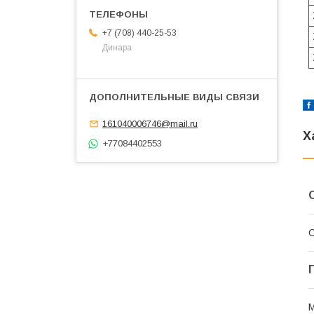
+7 (708) 440-25-53
Динара
161040006746@mail.ru
Х
+77084402553
С
М