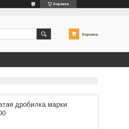
Корзина
Корзина
атая дробилка марки
00