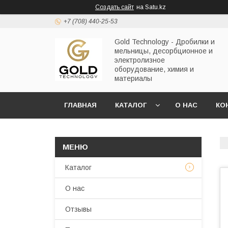
Создать сайт
на Satu.kz
+7 (708) 440-25-53
Gold Technology - Дробилки и
мельницы, десорбционное и
электролизное
оборудование, химия и
материалы
ГЛАВНАЯ
КАТАЛОГ
О НАС
КО
Каталог
О нас
Отзывы