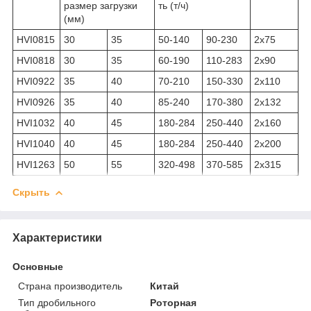
размер загрузки
ть (т/ч)
(мм)
HVI0815
30
35
50-140
90-230
2x75
HVI0818
30
35
60-190
110-283
2x90
HVI0922
35
40
70-210
150-330
2x110
HVI0926
35
40
85-240
170-380
2x132
HVI1032
40
45
180-284
250-440
2x160
HVI1040
40
45
180-284
250-440
2x200
HVI1263
50
55
320-498
370-585
2x315
Скрыть
Характеристики
Основные
Страна производитель
Китай
Тип дробильного
Роторная