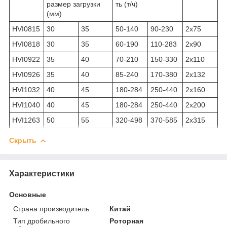
размер загрузки
ть (т/ч)
(мм)
HVI0815
30
35
50-140
90-230
2x75
HVI0818
30
35
60-190
110-283
2x90
HVI0922
35
40
70-210
150-330
2x110
HVI0926
35
40
85-240
170-380
2x132
HVI1032
40
45
180-284
250-440
2x160
HVI1040
40
45
180-284
250-440
2x200
HVI1263
50
55
320-498
370-585
2x315
Скрыть
Характеристики
Основные
Страна производитель
Китай
Тип дробильного
Роторная