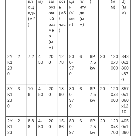
пл
м)
заг
ост
ци
пл
)
(м
В)
ощ
руз
ь
и
иту
м)
(м
адь
очн
(м3
(r/
да
м)
(м2
ый
/
ми
(м
)
раз
час
н)
м)
ме
)
р
(м
м)
2Y
2
7.2
4-
20
12-
80
6
6P
20
120
343
K1
50
0
78
0-
7.5
0x3
0x1
23
97
kw
000
860
0
0
x87
0
3Y
3
10.
4-
20
13-
80
6
6P
20
120
357
K1
8
50
0
80
0-
7.5
0x3
0x1
23
97
kw
000
860
0
0
x12
10
2Y
2
8.8
4-
20
15-
80
6
6P
20
120
405
K1
8
50
0
86
0-
7.5
0x3
0x1
23
97
kw
700
860