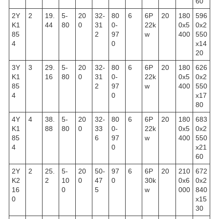
60
2Y
2
19.
5-
20
32-
80
6
6P
20
180
596
K1
44
80
0
31
0-
22k
0x5
0x2
85
2
97
w
400
550
4
0
x14
20
3Y
3
29.
5-
20
32-
80
6
6P
20
180
626
K1
16
80
0
31
0-
22k
0x5
0x2
85
2
97
w
400
550
4
0
x17
80
4Y
4
38.
5-
20
32-
80
6
6P
20
180
683
K1
88
80
0
33
0-
22k
0x5
0x2
85
6
97
w
400
550
4
0
x21
60
2Y
2
25.
5-
20
50-
97
6
6P
20
210
672
K2
2
10
0
47
0
30k
0x6
0x2
16
0
5
w
000
840
0
x15
30