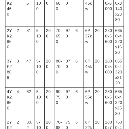
K2
6
10
0
68
0
45k
0x6
0x3
46
0
0
w
000
140
0
x23
80
2Y
2
31
5-
20
70-
97
6
6P
20
280
665
K2
10
0
65
0
37k
0x5
0x4
86
0
0
w
600
320
6
x16
20
3Y
3
47
5-
20
80-
97
6
6P
20
280
665
K2
10
0
70
0
45k
0x5
0x4
86
0
0
w
600
320
6
x21
20
4Y
4
62
5-
20
90-
97
6
6P
20
280
665
K2
10
0
75
0
55k
0x5
0x4
86
0
0
w
600
320
6
x26
20
2Y
2
39.
5-
20
70-
75
6
8P
20
280
760
K2
2
10
0
68
0
22k
0x7
0x4