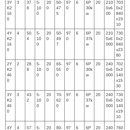
3Y
3
37.
5-
20
50-
97
6
6P
20
210
703
K2
8
10
0
47
0
30k
0x6
0x2
16
0
5
w
00
840
0
x19
10
4Y
4
50.
5-
20
50-
97
6
6P
20
210
730
K2
4
10
0
49
0
37k
0x6
0x2
16
0
7
w
000
840
0
x23
80
2Y
2
28.
5-
20
65-
97
6
6P
20
240
702
K2
8
10
0
55
0
30k
0x6
0x3
46
0
0
w
000
140
0
x15
30
3Y
3
43.
5-
20
70-
97
6
6P
20
240
730
K2
2
10
0
62
0
37k
0x6
0x3
46
0
0
w
000
140
0
x19
10
4Y
4
57.
5-
20
80-
97
6
6P
20
240
760