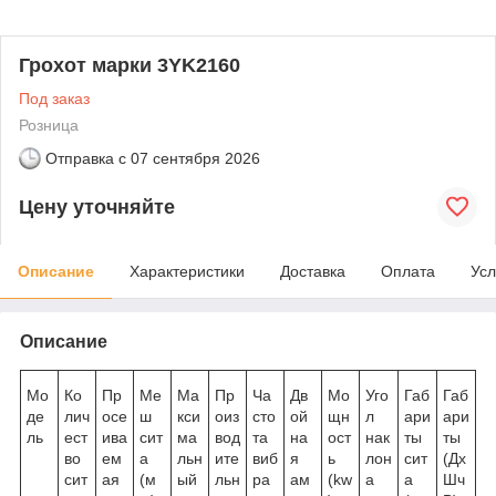
Грохот марки 3YK2160
Под заказ
Розница
Отправка с
07 сентября 2026
Цену уточняйте
Описание
Характеристики
Доставка
Оплата
Усл
Описание
Мо
Ко
Пр
Ме
Ма
Пр
Ча
Дв
Мо
Уго
Габ
Габ
де
лич
осе
ш
кси
оиз
сто
ой
щн
л
ари
ари
ль
ест
ива
сит
ма
вод
та
на
ост
нак
ты
ты
во
ем
а
льн
ите
виб
я
ь
лон
сит
(Дх
сит
ая
(м
ый
льн
ра
ам
(kw
а
а
Шч