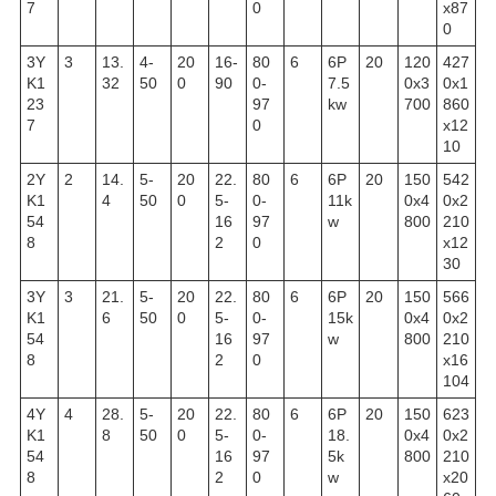
7
0
x87
0
3Y
3
13.
4-
20
16-
80
6
6P
20
120
427
K1
32
50
0
90
0-
7.5
0x3
0x1
23
97
kw
700
860
7
0
x12
10
2Y
2
14.
5-
20
22.
80
6
6P
20
150
542
K1
4
50
0
5-
0-
11k
0x4
0x2
54
16
97
w
800
210
8
2
0
x12
30
3Y
3
21.
5-
20
22.
80
6
6P
20
150
566
K1
6
50
0
5-
0-
15k
0x4
0x2
54
16
97
w
800
210
8
2
0
x16
104
4Y
4
28.
5-
20
22.
80
6
6P
20
150
623
K1
8
50
0
5-
0-
18.
0x4
0x2
54
16
97
5k
800
210
8
2
0
w
x20