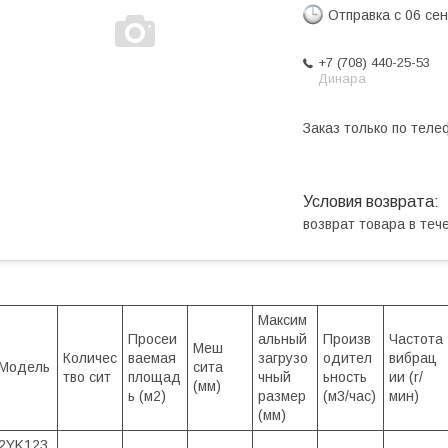
Отправка с 06 се
+7 (708) 440-25-53
Динара
Заказ только по теле
возврат товара в те
Максим
Просеи
альный
Произв
Частота
Меш
Количес
ваемая
загрузо
одител
вибрац
Модель
сита
тво сит
площад
чный
ьность
ии (r/
(мм)
ь (м2)
размер
(м3/час)
мин)
(мм)
2YK123