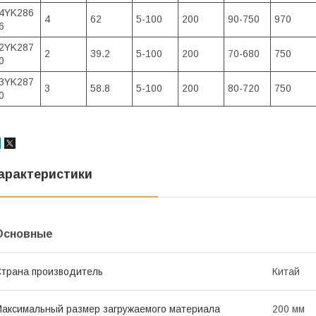
4YK286
4
62
5-100
200
90-750
970
6
2YK287
2
39.2
5-100
200
70-680
750
0
3YK287
3
58.8
5-100
200
80-720
750
0
арактеристики
Основные
трана производитель
Китай
аксимальный размер загружаемого материала
200 мм