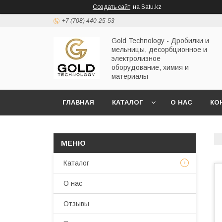
Создать сайт
на Satu.kz
+7 (708) 440-25-53
Gold Technology - Дробилки и
мельницы, десорбционное и
электролизное
оборудование, химия и
материалы
ГЛАВНАЯ
КАТАЛОГ
О НАС
КО
Каталог
О нас
Отзывы