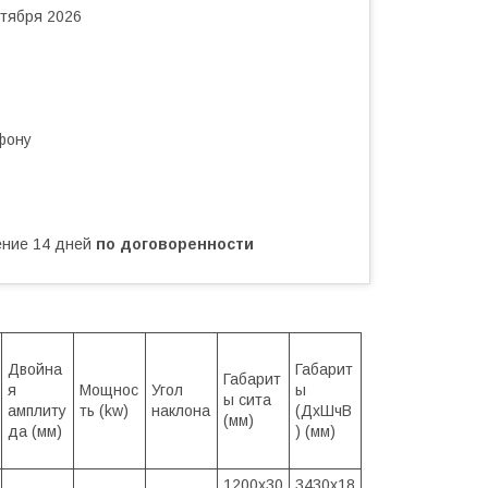
нтября 2026
фону
чение 14 дней
по договоренности
Двойна
Габарит
Габарит
я
Мощнос
Угол
ы
ы сита
амплиту
ть (kw)
наклона
(ДхШчВ
(мм)
да (мм)
) (мм)
1200x30
3430x18