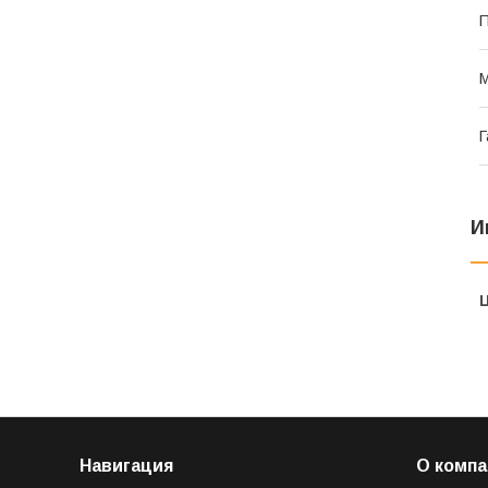
П
М
Г
И
Навигация
О компа