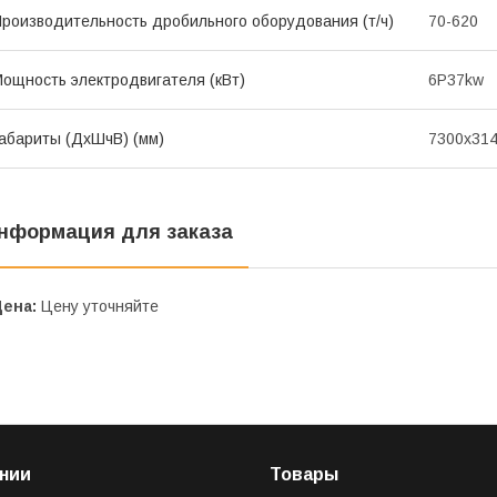
роизводительность дробильного оборудования (т/ч)
70-620
ощность электродвигателя (кВт)
6P37kw
абариты (ДхШчВ) (мм)
7300x31
нформация для заказа
Цена:
Цену уточняйте
нии
Товары