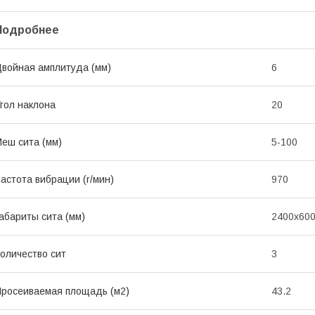
Подробнее
войная амплитуда (мм)
6
гол наклона
20
еш сита (мм)
5-100
астота вибрации (r/мин)
970
абариты сита (мм)
2400x60
оличество сит
3
росеиваемая площадь (м2)
43.2