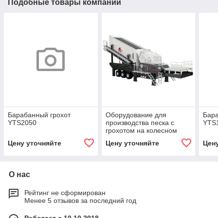
Подобные товары компании
Барабанный грохот
Оборудование для
Бара
YTS2050
производства песка с
YTS
грохотом на колесном
ходу
Цену уточняйте
Цену уточняйте
Цен
О нас
Рейтинг не сформирован
Менее 5 отзывов за последний год
Работает с 10.10.2018