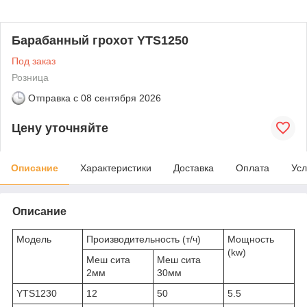
Барабанный грохот YTS1250
Под заказ
Розница
Отправка с
08 сентября 2026
Цену уточняйте
Описание
Характеристики
Доставка
Оплата
Усл
Описание
Модель
Производительность (т/ч)
Мощность
(kw)
Меш сита
Меш сита
2мм
30мм
YTS1230
12
50
5.5