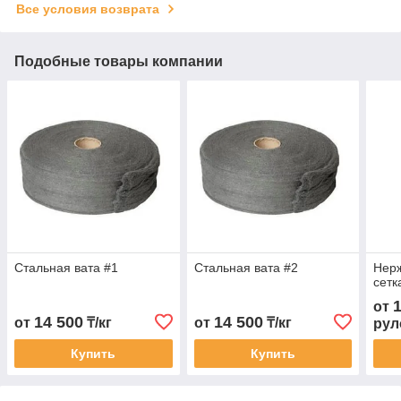
Все условия возврата
Подобные товары компании
Стальная вата #1
Стальная вата #2
Нер
сетк
от
14 500
14 500
от
₸/кг
от
₸/кг
рул
Купить
Купить