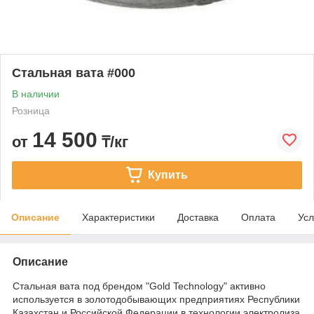
Стальная вата #000
В наличии
Розница
14 500
от
₸/кг
Купить
Описание
Характеристики
Доставка
Оплата
Усл
Описание
Стальная вата под брендом "Gold Technology" активно
используется в золотодобывающих предприятиях Республики
Казахстан и Российской Федерации в технологии электролиза