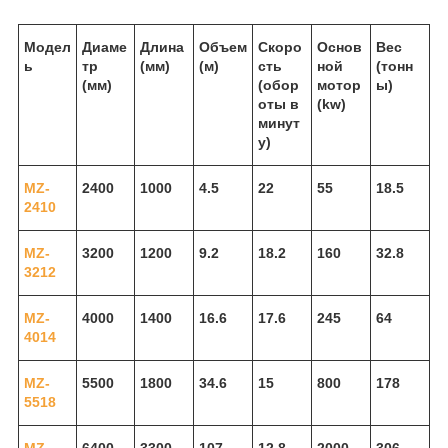
Модел
Диаме
Длина
Объем
Скоро
Основ
Вес
ь
тр
(мм)
(м)
сть
ной
(тонн
(мм)
(обор
мотор
ы)
оты в
(kw)
минут
у)
MZ-
2400
1000
4.5
22
55
18.5
2410
MZ-
3200
1200
9.2
18.2
160
32.8
3212
MZ-
4000
1400
16.6
17.6
245
64
4014
MZ-
5500
1800
34.6
15
800
178
5518