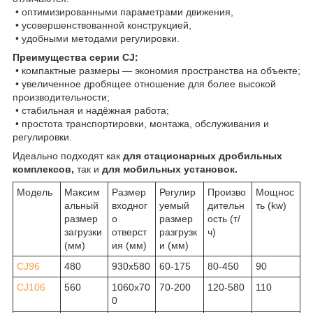
• оптимизированными параметрами движения,
• усовершенствованной конструкцией,
• удобными методами регулировки.
Преимущества серии CJ:
• компактные размеры — экономия пространства на объекте;
• увеличенное дробящее отношение для более высокой
производительности;
• стабильная и надёжная работа;
• простота транспортировки, монтажа, обслуживания и
регулировки.
Идеально подходят как
для стационарных дробильных
комплексов,
так и
для мобильных установок.
Модель
Максим
Размер
Регулир
Произво
Мощнос
альный
входног
уемый
дительн
ть (kw)
размер
о
размер
ость (т/
загрузки
отверст
разгрузк
ч)
(мм)
ия (мм)
и (мм)
CJ96
480
930x580
60-175
80-450
90
CJ106
560
1060x70
70-200
120-580
110
0