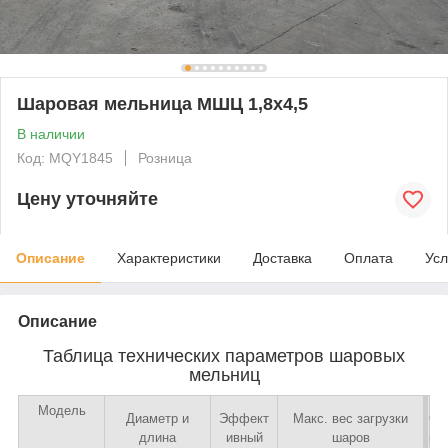
Шаровая мельница МШЦ 1,8x4,5
В наличии
Код: MQY1845
Розница
Цену уточняйте
Описание
Характеристики
Доставка
Оплата
Усл
Описание
Таблица технических параметров шаровых
мельниц
Модель
В
Диаметр и
Эффект
Макс. вес загрузки
С
П
Р
М
е
длина
ивный
шаров
к
р
а
о